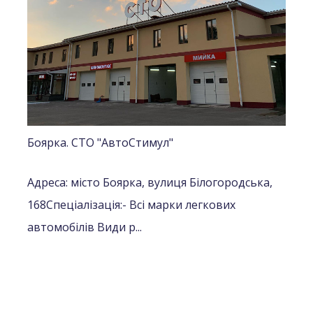
Боярка. СТО "АвтоСтимул"
Адреса: місто Боярка, вулиця Білогородська,
168
Спеціалізація:
- Всі марки легкових
автомобілів
Види р...