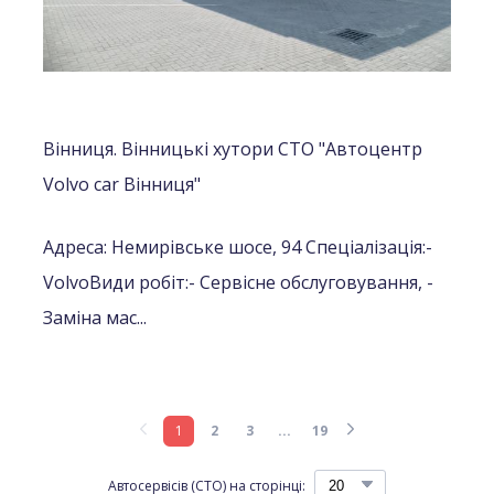
Вінниця. Вінницькі хутори СТО "Автоцентр
Volvo car Вінниця"
Адреса: Немирівське шосе, 94
Спеціалізація:
-
Volvo
Види робіт:
- Сервісне обслуговування,
-
Заміна мас...
1
2
3
...
19
Автосервісів (СТО) на сторінці: