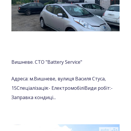
Вишневе. СТО "Battery Service"
Адреса: м.Вишневе, вулиця Василя Стуса,
15
Спеціалізація:
- Електромобілі
Види робіт:
-
Заправка кондиці...