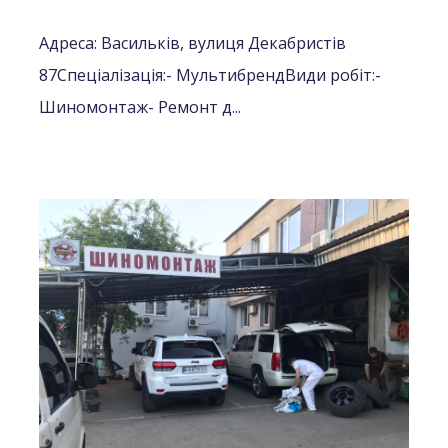
Адреса: Васильків, вулиця Декабристів
87
Спеціалізація:
- Мультибренд
Види робіт:
-
Шиномонтаж
- Ремонт д...