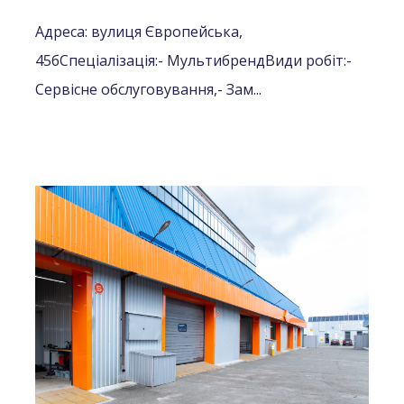
Адреса: вулиця Європейська,
45б
Спеціалізація:
- Мультибренд
Види робіт:
-
Сервісне обслуговування,
- Зам...