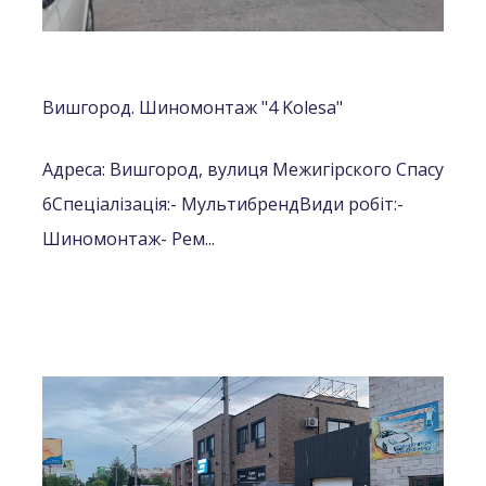
Вишгород. Шиномонтаж "4 Kolesa"
Адреса: Вишгород, вулиця Межигірского Спасу
6
Спеціалізація:
- Мультибренд
Види робіт:
-
Шиномонтаж
- Рем...