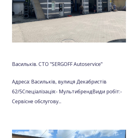
Васильків. СТО "SERGOFF Autoservice"
Адреса: Васильків, вулиця Декабристів
62/5
Спеціалізація:
- Мультибренд
Види робіт:
-
Сервісне обслугову...