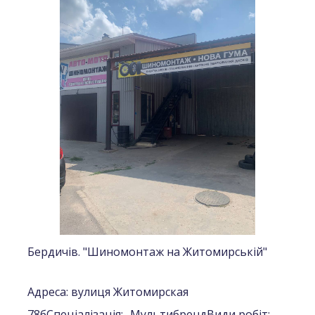
Бердичів. "Шиномонтаж на Житомирській"
Адреса: вулиця Житомирская
78б
Спеціалізація:
- Мультибренд
Види робіт:
-