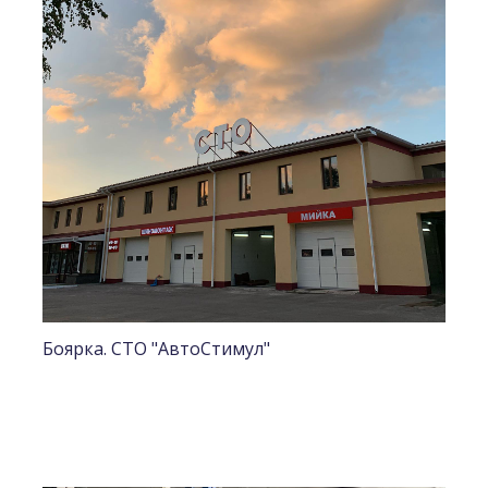
Боярка. СТО "АвтоСтимул"