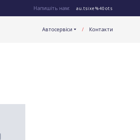
Напишіть нам:
au.tsixe%40ots
Автосервіси
Контакти