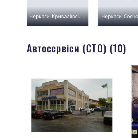
Черкаси. Криваліївський
Черкаси. Сосн
Автосервіси (СТО) (10)