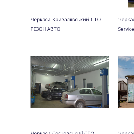
Черкаси. Криваліївський. СТО
Черкас
РЕЗОН АВТО
Service
Черкаси. Сосновський СТО
Черкас