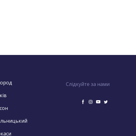
город
Слідкуйте за нами
ків
сон
ельницький
каси