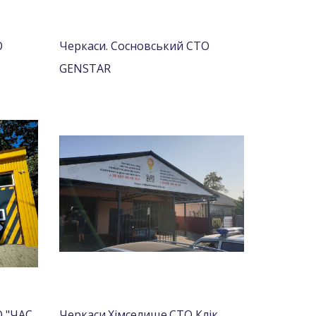
О
Черкаси. Сосновський СТО
GENSTAR
О "ЧАС
Черкаси.Хімселище.СТО Клік