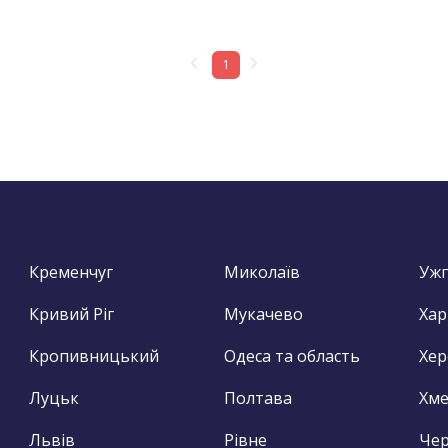
1
Кременчуг
Миколаїв
Уж
Кривий Ріг
Мукачево
Хар
Кропивницький
Одеса та область
Хер
Луцьк
Полтава
Хм
Львів
Рівне
Чер