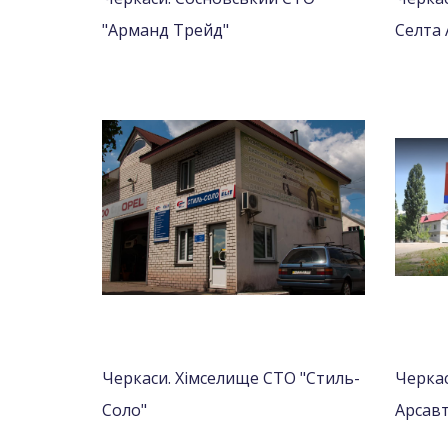
"Арманд Трейд"
Селта 
Черкаси. Хімселище СТО "Стиль-
Черкас
Соло"
Арсав