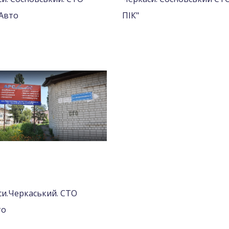
Авто
ПІК"
и.Черкаський. СТО
то