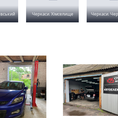
овський
Черкаси. Хімселище
Черкаси. Че