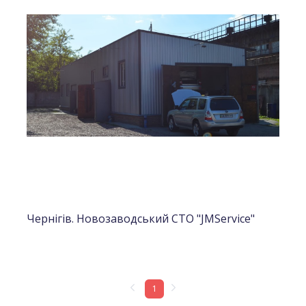
Чернігів. Новозаводський СТО "JMService"
1