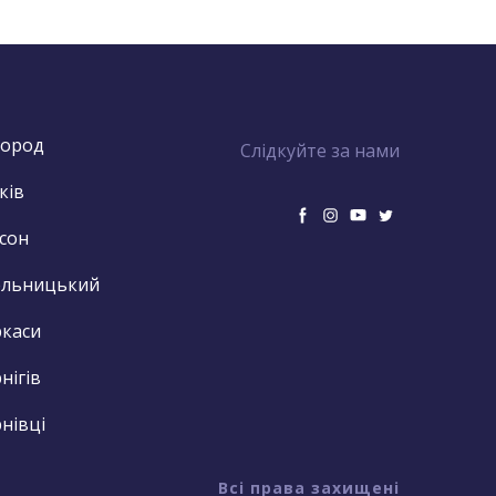
город
Слідкуйте за нами
ків
сон
ельницький
каси
нігів
нівці
Всі права захищені