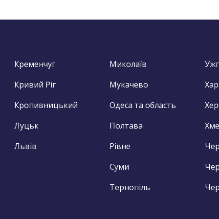
Кременчуг
Миколаїв
Уж
Кривий Ріг
Мукачево
Хар
Кропивницький
Одеса та область
Хер
Луцьк
Полтава
Хм
Львів
Рівне
Чер
Суми
Чер
Тернопіль
Чер