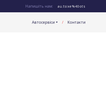
Напишіть нам:
au.tsixe%40ots
Автосервіси
Контакти