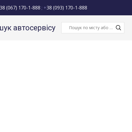
38 (067) 170-1-888
; +
38 (093) 170-1-888
ук автосервісу