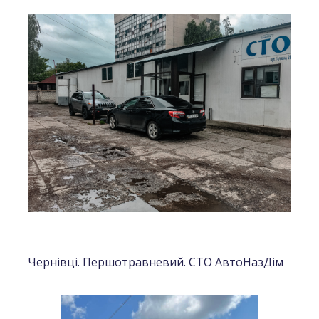
Чернівці. Першотравневий. СТО АвтоНазДім