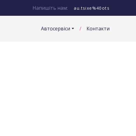
Напишіть нам:
au.tsixe%40ots
Автосервіси
Контакти