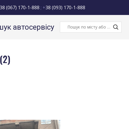
38 (067) 170-1-888
; +
38 (093) 170-1-888
ук автосервісу
(2)