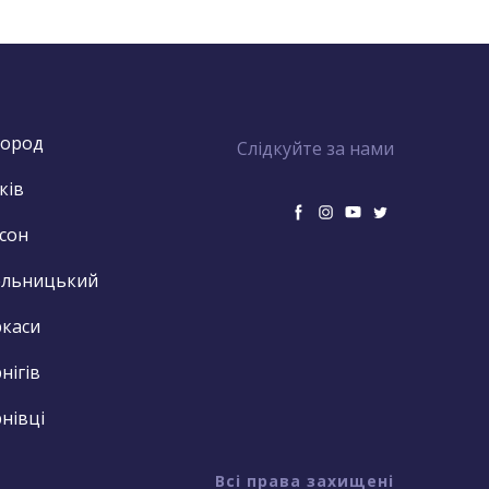
город
Слідкуйте за нами
ків
сон
ельницький
каси
нігів
нівці
Всі права захищені