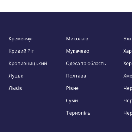
Кременчуг
Миколаїв
Уж
Кривий Ріг
Мукачево
Хар
Кропивницький
Одеса та область
Хер
Луцьк
Полтава
Хм
Львів
Рівне
Чер
Суми
Чер
Тернопіль
Чер