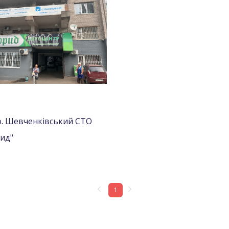
о. Шевченківський СТО
ид"
1