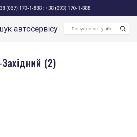
38 (067) 170-1-888
; +
38 (093) 170-1-888
ук автосервісу
Західний (2)