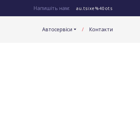
Напишіть нам:
au.tsixe%40ots
Автосервіси
Контакти