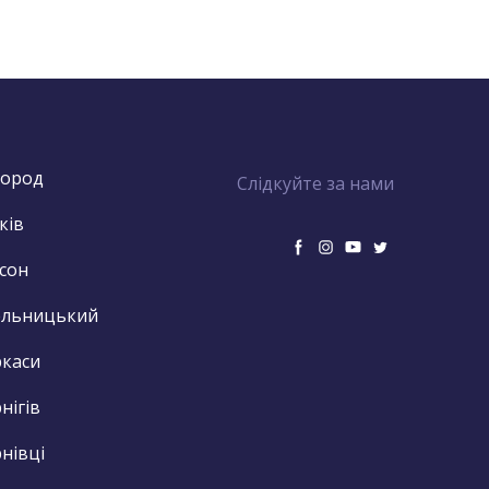
город
Слідкуйте за нами
ків
сон
ельницький
каси
нігів
нівці