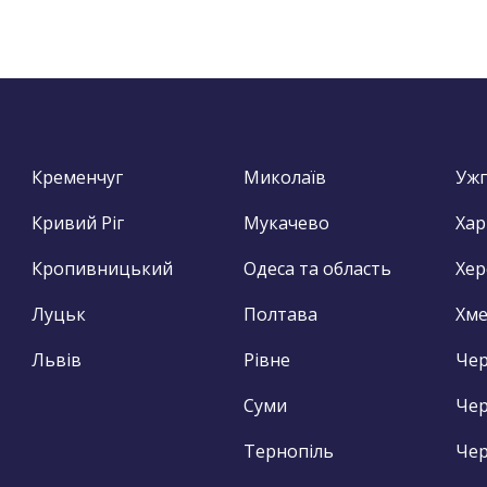
Кременчуг
Миколаїв
Уж
Кривий Ріг
Мукачево
Хар
Кропивницький
Одеса та область
Хер
Луцьк
Полтава
Хм
Львів
Рівне
Чер
Суми
Чер
Тернопіль
Чер