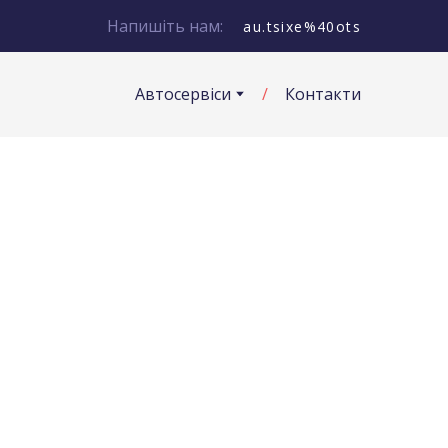
Напишіть нам:
au.tsixe%40ots
Автосервіси
Контакти