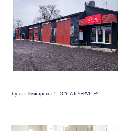
Луцьк. Кічкарівка СТО "C.A.R SERVICES"