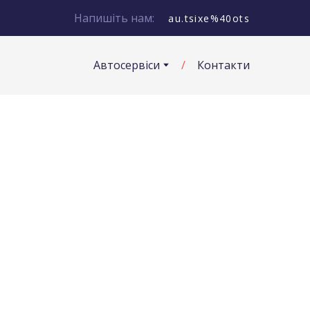
Напишіть нам:
au.tsixe%40ots
Автосервіси
Контакти