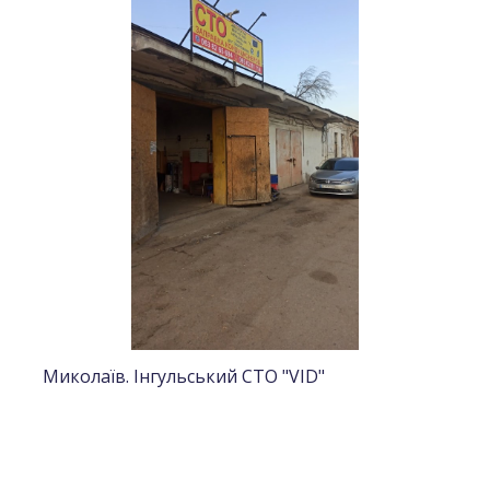
Миколаїв. Iнгульський СТО "VID"