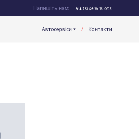
Напишіть нам:
au.tsixe%40ots
Автосервіси
Контакти