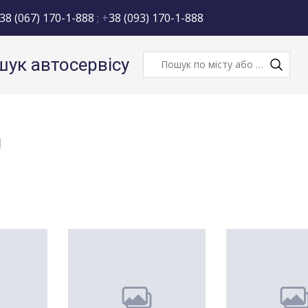
38 (067) 170-1-888
; +
38 (093) 170-1-888
ук автосервісу
)