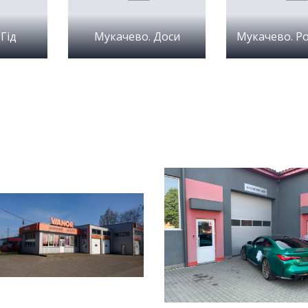
Гід
Мукачево. Доси
Мукачево. Р