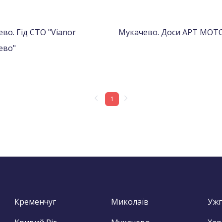
во. Гід СТО "Vianor
Мукачево. Доси АРТ МОТ
ево"
1
Кременчуг
Миколаїв
Уж