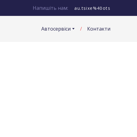
Напишіть нам:
au.tsixe%40ots
Автосервіси
Контакти