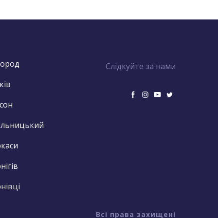
город
Слідкуйте за нами
ків
сон
ельницький
каси
нігів
нівці
Всі права захищені