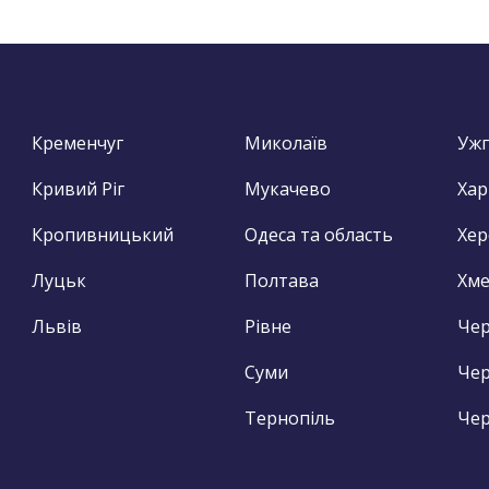
Кременчуг
Миколаїв
Уж
Кривий Ріг
Мукачево
Хар
Кропивницький
Одеса та область
Хер
Луцьк
Полтава
Хм
Львів
Рівне
Чер
Суми
Чер
Тернопіль
Чер