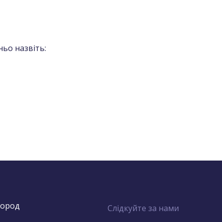
ьо назвіть:
город
Слідкуйте за нами