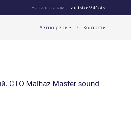
Напишіть нам:
au.tsixe%40ots
Автосервіси
Контакти
й. СТО Malhaz Master sound