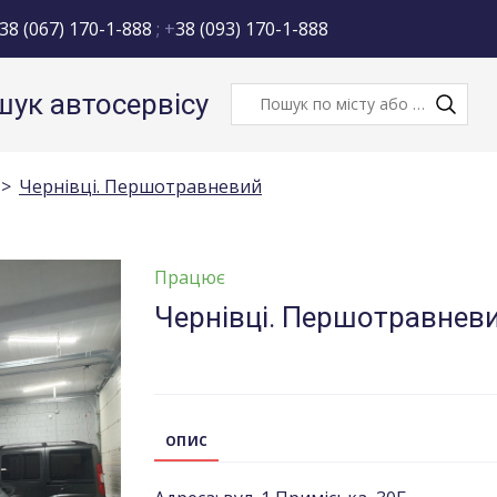
38 (067) 170-1-888
; +
38 (093) 170-1-888
ук автосервісу
Чернівці. Першотравневий
Працює
Чернівці. Першотравневи
ОПИС