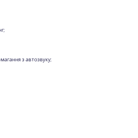
г;
змагання з автозвуку;