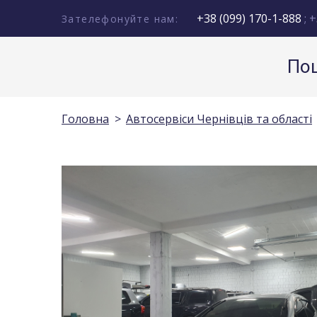
+38 (099) 170-1-888
; +
Зателефонуйте нам:
Пош
Головна
Автосервіси Чернівців та області