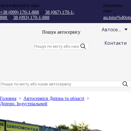
Зателефонуйте нам:
Напишіть
нам:
+38 (099) 170-1-888
; +
38 (067) 170-1-
888
; +
38 (093) 170-1-888
au.tsixe%40ots
Автосервіси
Пошук автосервісу
Контакти
Головна
Автосервіси Дніпра та області
Дніпро. Індустріальний