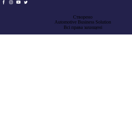
Створено
Automotive Business Solution
Всі права захищені