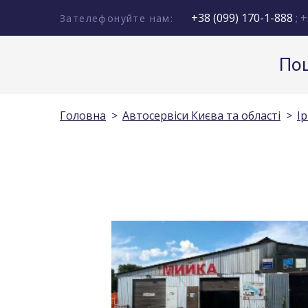
+38 (099) 170-1-888
; +
Зателефонуйте нам:
Пош
Головна
Автосервіси Києва та області
І