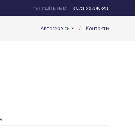
Напишіть нам:
au.tsixe%40ots
Автосервіси
Контакти
И