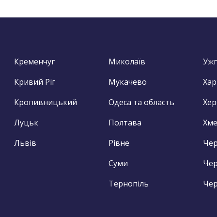
Кременчуг
Миколаїв
Уж
Кривий Ріг
Мукачево
Хар
Кропивницький
Одеса та область
Хер
Луцьк
Полтава
Хм
Львів
Рівне
Чер
Суми
Чер
Тернопіль
Чер