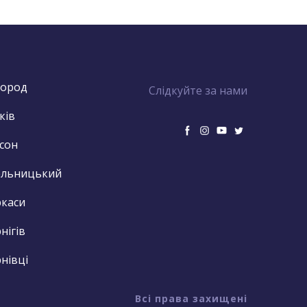
город
Слідкуйте за нами
ків
сон
ельницький
каси
нігів
нівці
Всі права захищені