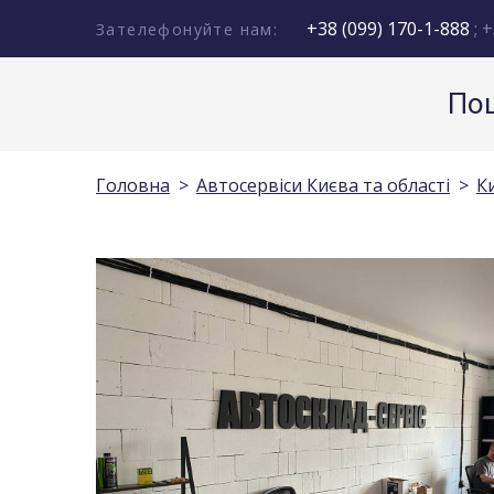
+38 (099) 170-1-888
; +
Зателефонуйте нам:
Пош
Головна
Автосервіси Києва та області
К