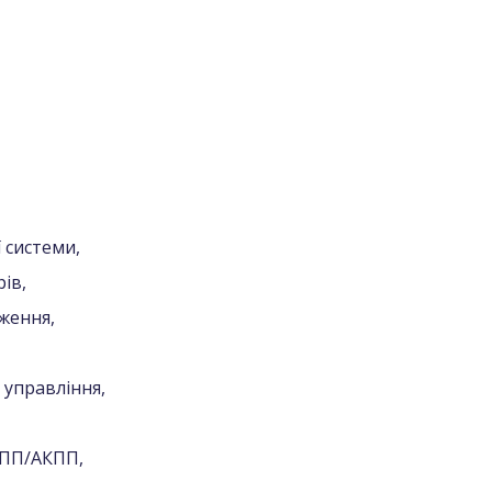
 системи,
ів,
ження,
 управління,
КПП/АКПП,