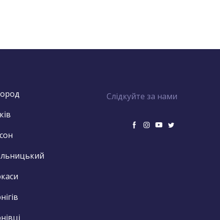
город
Слідкуйте за нами
ків
сон
ельницький
каси
нігів
нівці