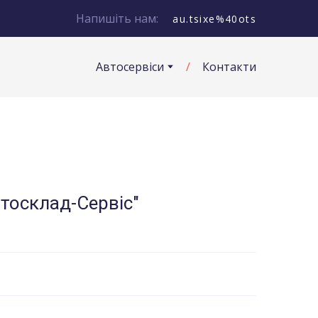
Напишіть нам:
au.tsixe%40ots
Автосервіси
Контакти
втосклад-Сервіс"