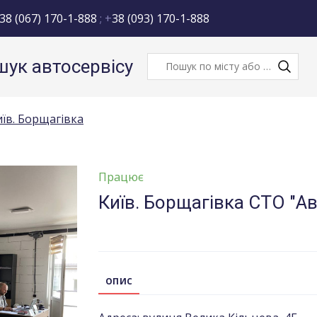
38 (067) 170-1-888
; +
38 (093) 170-1-888
ук автосервісу
иїв. Борщагівка
Працює
Київ. Борщагівка СТО "А
ОПИС