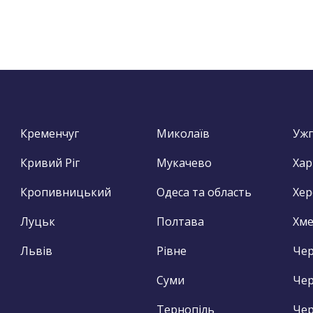
Кременчуг
Миколаїв
Уж
Кривий Ріг
Мукачево
Хар
Кропивницький
Одеса та область
Хер
Луцьк
Полтава
Хм
Львів
Рівне
Чер
Суми
Чер
Тернопіль
Чер