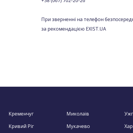
+38 (067) 702-20-26
При зверненні на телефон безпосередн
за рекомендацією EXIST.UA
Кременчуг
Миколаїв
Уж
Кривий Ріг
Мукачево
Хар