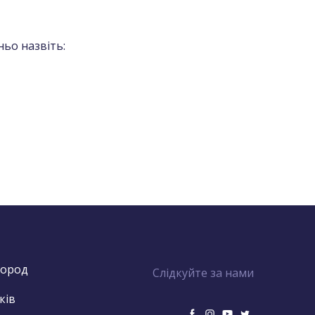
ьо назвіть:
город
Слідкуйте за нами
ків