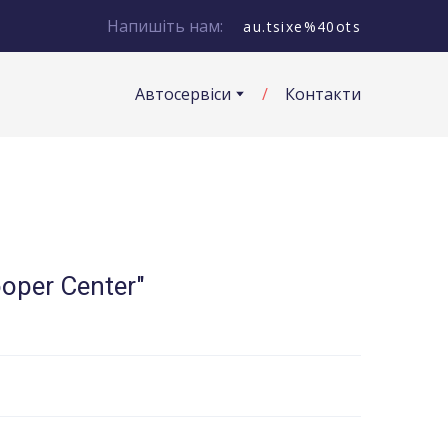
Напишіть нам:
au.tsixe%40ots
Автосервіси
Контакти
oper Center"