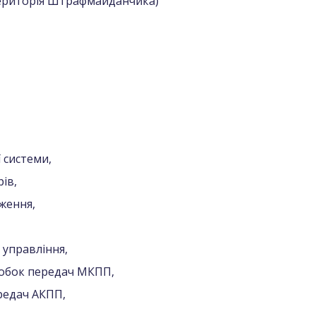
(Територія Штрафмайданчика)
 системи,
ів,
ження,
 управління,
робок передач МКПП,
редач АКПП,