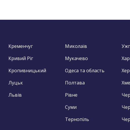
Кременчуг
Миколаїв
Уж
Кривий Ріг
Мукачево
Хар
Кропивницький
Одеса та область
Хер
Луцьк
Полтава
Хм
Львів
Рівне
Чер
Суми
Чер
Тернопіль
Чер