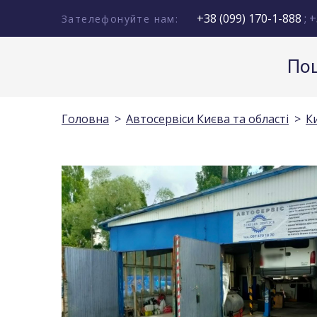
+38 (099) 170-1-888
; +
Зателефонуйте нам:
Пош
Головна
Автосервіси Києва та області
К