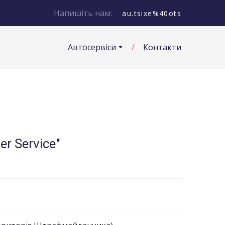
Напишіть нам:
au.tsixe%40ots
Автосервіси
Контакти
r Service"