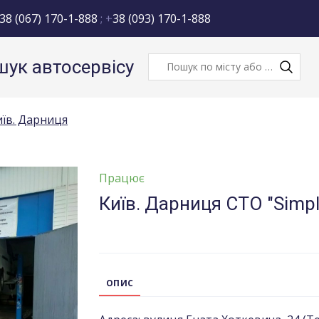
38 (067) 170-1-888
; +
38 (093) 170-1-888
ук автосервісу
иїв. Дарниця
Працює
Київ. Дарниця СТО "Simple
ОПИС