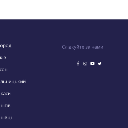
город
Слідкуйте за нами
ків
сон
ельницький
каси
нігів
нівці