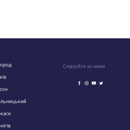
город
Слідкуйте за нами
ків
сон
ельницький
каси
нігів