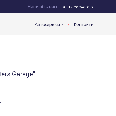
Напишіть нам:
au.tsixe%40ots
Автосервіси
Контакти
ters Garage"
И