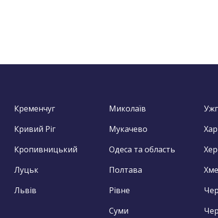
Кременчуг
Миколаїв
Уж
Кривий Ріг
Мукачево
Хар
Кропивницький
Одеса та область
Хер
Луцьк
Полтава
Хм
Львів
Рівне
Чер
Суми
Чер