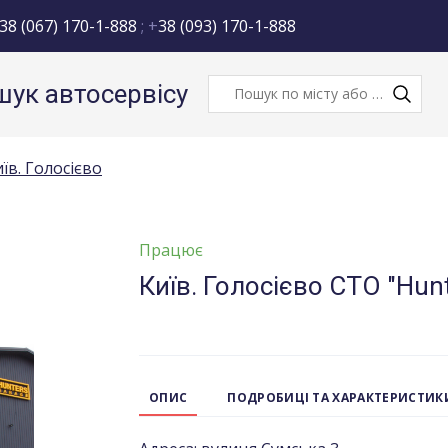
38 (067) 170-1-888
; +
38 (093) 170-1-888
ук автосервісу
їв. Голосієво
Працює
Київ. Голосієво СТО "Hun
ОПИС
ПОДРОБИЦІ ТА ХАРАКТЕРИСТИК