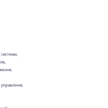
 системи,
ів,
ження,
 управління,