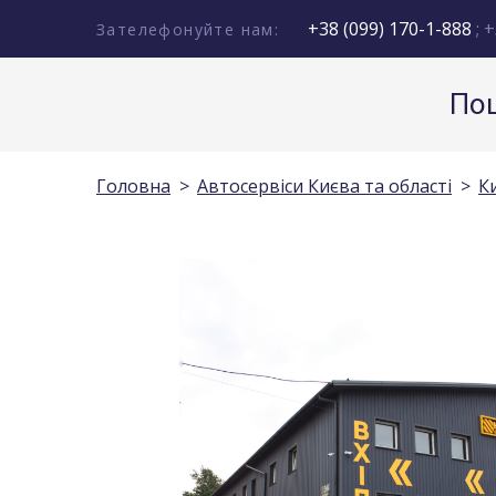
+38 (099) 170-1-888
; +
Зателефонуйте нам:
Пош
Головна
Автосервіси Києва та області
Ки