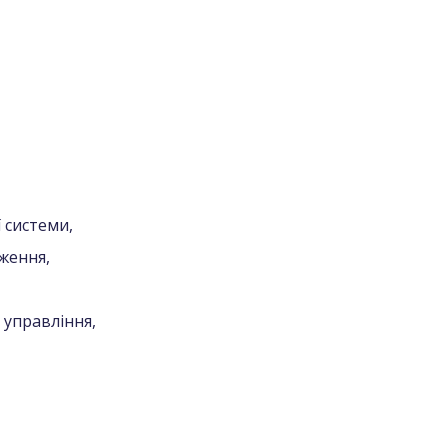
 системи,
ження,
 управління,