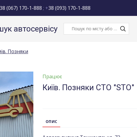
38 (067) 170-1-888
; +
38 (093) 170-1-888
ук автосервісу
иїв. Позняки
Працює
Київ. Позняки СТО "STO"
ОПИС