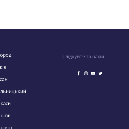
город
Слідкуйте за нами
ків
сон
ельницький
каси
нігів
нівці