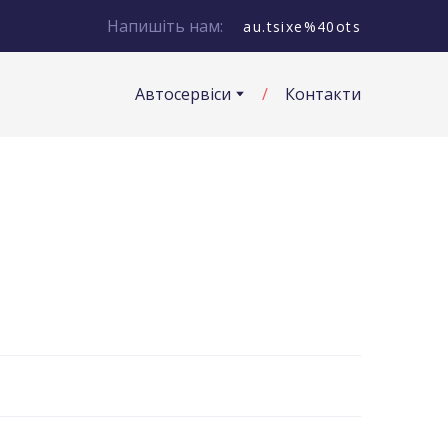
Напишіть нам:
au.tsixe%40ots
Автосервіси
Контакти