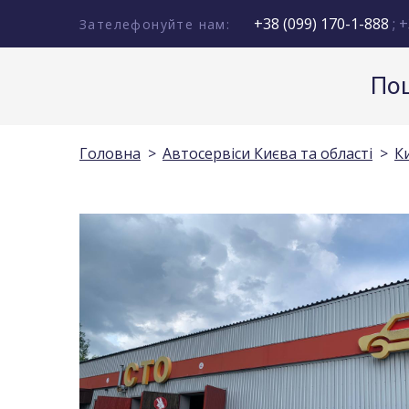
+38 (099) 170-1-888
; +
Зателефонуйте нам:
Пош
Головна
Автосервіси Києва та області
К