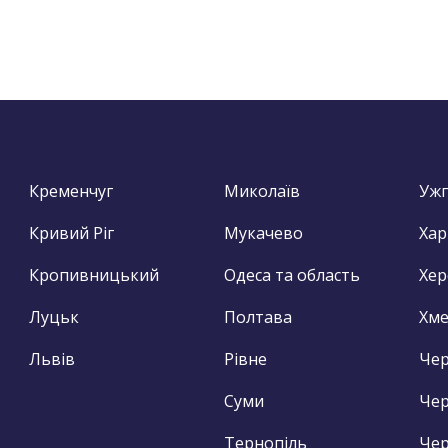
Кременчуг
Миколаїв
Уж
Кривий Ріг
Мукачево
Хар
Кропивницький
Одеса та область
Хер
Луцьк
Полтава
Хм
Львів
Рівне
Чер
Суми
Чер
Тернопіль
Чер