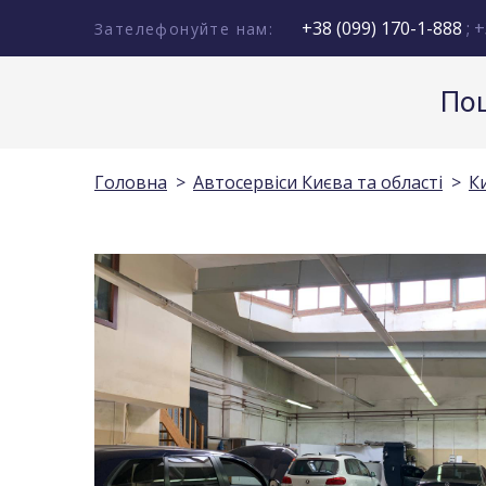
+38 (099) 170-1-888
; +
Зателефонуйте нам:
Пош
Головна
Автосервіси Києва та області
К