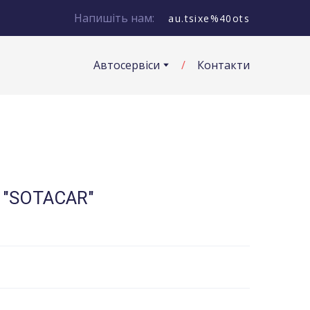
Напишіть нам:
au.tsixe%40ots
Автосервіси
Контакти
О "SOTACAR"