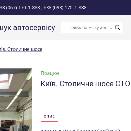
38 (067) 170-1-888
; +
38 (093) 170-1-888
ук автосервісу
иїв. Столичне шосе
Працює
Київ. Столичне шосе СТ
ОПИС