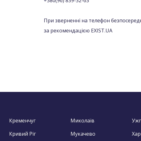
+380(96) 839-32-63
При зверненні на телефон безпосередн
за рекомендацією EXIST.UA
Кременчуг
Миколаїв
Уж
Кривий Ріг
Мукачево
Хар