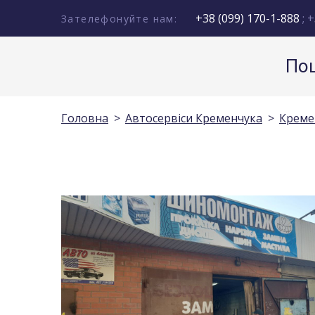
+38 (099) 170-1-888
; +
Зателефонуйте нам:
Пош
Головна
Автосервіси Кременчука
Кремен