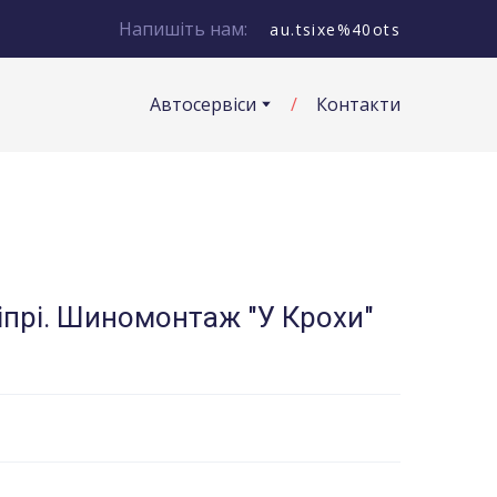
Напишіть нам:
au.tsixe%40ots
Автосервіси
Контакти
іпрі. Шиномонтаж "У Крохи"