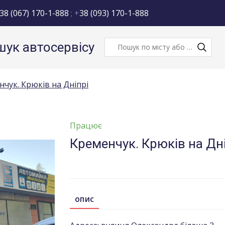
38 (067) 170-1-888
; +
38 (093) 170-1-888
ук автосервісу
чук. Крюків на Дніпрі
Працює
Кременчук. Крюків на Дн
ОПИС