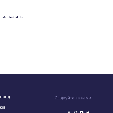
ьо назвіть:
город
Слідкуйте за нами
ків