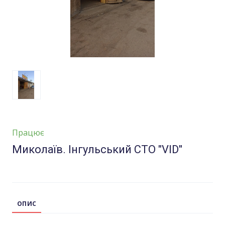
Працює
Миколаїв. Iнгульський СТО "VID"
ОПИС