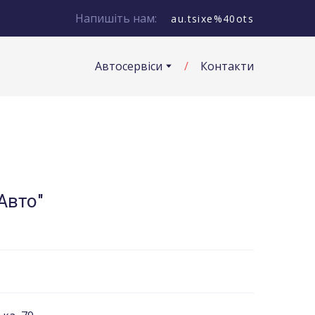
Напишіть нам:
au.tsixe%40ots
Автосервіси
Контакти
Авто"