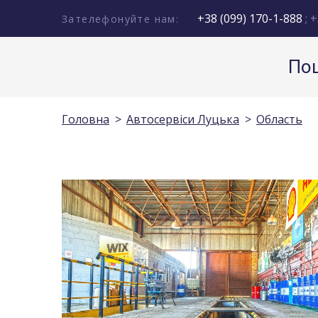
+38 (099) 170-1-888
; +
Зателефонуйте нам:
Пош
Головна
Автосервіси Луцька
Область