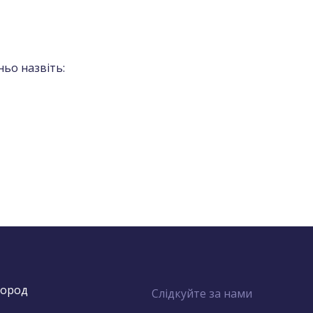
ьо назвіть:
город
Слідкуйте за нами