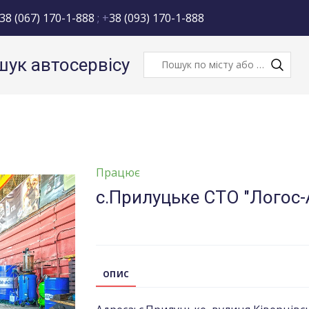
38 (067) 170-1-888
; +
38 (093) 170-1-888
ук автосервісу
Працює
с.Прилуцьке СТО "Логос-
ОПИС