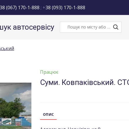
38 (067) 170-1-888
; +
38 (093) 170-1-888
ук автосервісу
вський
Працює
Суми. Ковпаківський. С
ОПИС