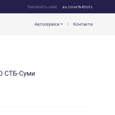
Напишіть нам:
au.tsixe%40ots
Автосервіси
Контакти
ТО СТБ-Суми