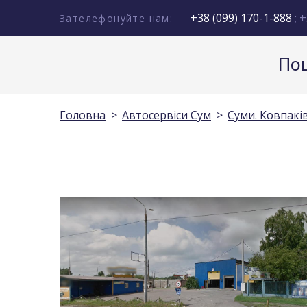
+38 (099) 170-1-888
; +
Зателефонуйте нам:
Пош
Головна
Автосервіси Сум
Суми. Ковпакі